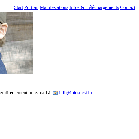
Start
Portrait
Manifestations
Infos & Téléchargements
Contact
yer directement un e-mail à:
info@bio-nest.lu